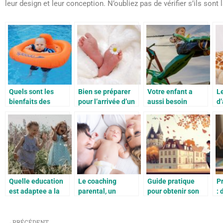
leur design et leur conception. N’oubliez pas de vérifier s’ils sont
Quels sont les
Bien se préparer
Votre enfant a
L
bienfaits des
pour l’arrivée d’un
aussi besoin
d’
cours bébé
bébé
d’espace dans le
fa
nageur?
jardin
g
Quelle education
Le coaching
Guide pratique
P
est adaptee a la
parental, un
pour obtenir son
: 
petite enfance?
processus qui peut
acte de naissance
‘
s’averer
à Libourne
a
indispensable
facilement
m
PRÉCÉDENT