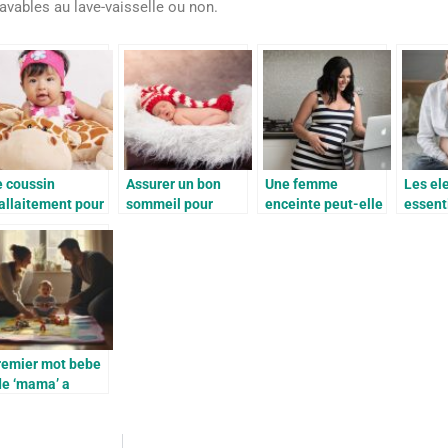
 lavables au lave-vaisselle ou non.
e coussin
Assurer un bon
Une femme
Les el
allaitement pour
sommeil pour
enceinte peut-elle
essent
ciliter sa
bébé, ce qu’il faut
manger des repas
prendr
rossesse
faire
cuits au barbecue
au cou
?
mois d
remier mot bebe
de ‘mama’ a
papa’, comment
ccompagner et
emoriser ces