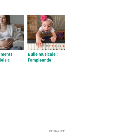
ements
Bulle musicale :
iels a
l’ampleur de
e en compte
l’éducation par la
rs du 6e
musique
e grossesse
SUIVANT