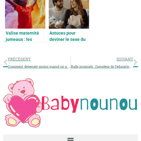
facilement
expérience
Valise maternité
Astuces pour
jumeaux : les
deviner le sexe du
secrets et astuces
bébé : un garçon
des parents qui
ou une fille ?
sont passés par là
PRÉCÉDENT
SUIVANT
Comment depenser moins quand on a un bebe ?
Bulle musicale : l’ampleur de l’éducation par la musique