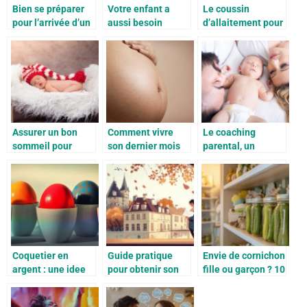
Bien se préparer
Votre enfant a
Le coussin
pour l’arrivée d’un
aussi besoin
d’allaitement pour
bébé
d’espace dans le
faciliter sa
jardin
grossesse
Assurer un bon
Comment vivre
Le coaching
sommeil pour
son dernier mois
parental, un
bébé, ce qu’il faut
de grossesse ?
processus qui peut
faire
s’averer
indispensable
Coquetier en
Guide pratique
Envie de cornichon
argent : une idee
pour obtenir son
fille ou garçon ? 10
de cadeau ideale
acte de naissance
futures mamans
pour la famille
à Libourne
partagent leur