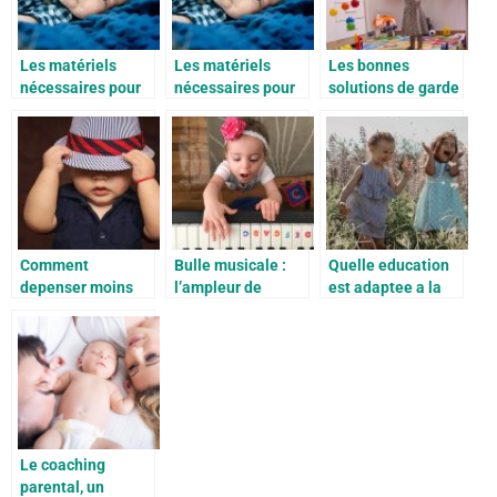
Les matériels
Les matériels
Les bonnes
nécessaires pour
nécessaires pour
solutions de garde
accueillir bébé
accueillir bébé
d’enfants pendant
comme il se doit
comme il se doit
la crise sanitaire
Comment
Bulle musicale :
Quelle education
depenser moins
l’ampleur de
est adaptee a la
quand on a un
l’éducation par la
petite enfance?
bebe ?
musique
Le coaching
parental, un