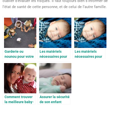
oublier d’évaluer les risques. Il faut toujours bien s’informer de
l’état de santé de cette personne, et de celui de l’autre famille.
Garderie ou
Les matériels
Les matériels
nounou pour votre
nécessaires pour
nécessaires pour
bébé?
accueillir bébé
accueillir bébé
comme il se doit
comme il se doit
Comment trouver
Assurer la sécurité
la meilleure baby-
de son enfant
sitter à Paris ?