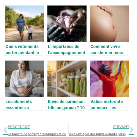
Quels vêtements
L’importance de
Comment vivre
porter pendant la
l’accompagnement
son dernier mois
grossesse?
périnatal
de grossesse ?
Les elements
Envie de cornichon
Valise maternité
essentiels a
fille ou garçon ? 10
jumeaux : les
prendre en compte
futures mamans
secrets et astuces
au cours du 6e
partagent leur
des parents qui
mois de grossesse
expérience
sont passés par là
PRÉCÉDENT
SUIVANT
Le foulard de portage : techniques et conseils pour un bebe bien maintenu
les avantages des mugs enfants personnalisés pour des cadeaux uniques