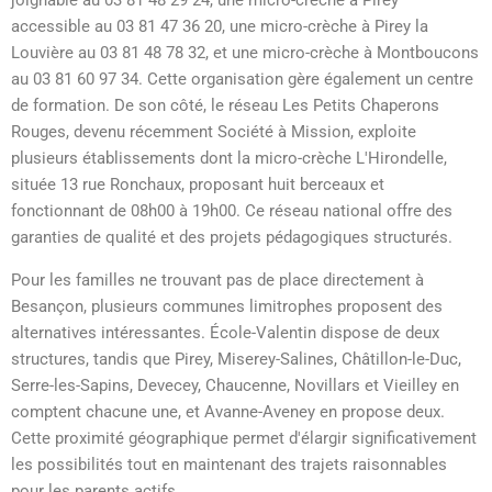
joignable au 03 81 48 29 24, une micro-crèche à Pirey
accessible au 03 81 47 36 20, une micro-crèche à Pirey la
Louvière au 03 81 48 78 32, et une micro-crèche à Montboucons
au 03 81 60 97 34. Cette organisation gère également un centre
de formation. De son côté, le réseau Les Petits Chaperons
Rouges, devenu récemment Société à Mission, exploite
plusieurs établissements dont la micro-crèche L'Hirondelle,
située 13 rue Ronchaux, proposant huit berceaux et
fonctionnant de 08h00 à 19h00. Ce réseau national offre des
garanties de qualité et des projets pédagogiques structurés.
Pour les familles ne trouvant pas de place directement à
Besançon, plusieurs communes limitrophes proposent des
alternatives intéressantes. École-Valentin dispose de deux
structures, tandis que Pirey, Miserey-Salines, Châtillon-le-Duc,
Serre-les-Sapins, Devecey, Chaucenne, Novillars et Vieilley en
comptent chacune une, et Avanne-Aveney en propose deux.
Cette proximité géographique permet d'élargir significativement
les possibilités tout en maintenant des trajets raisonnables
pour les parents actifs.